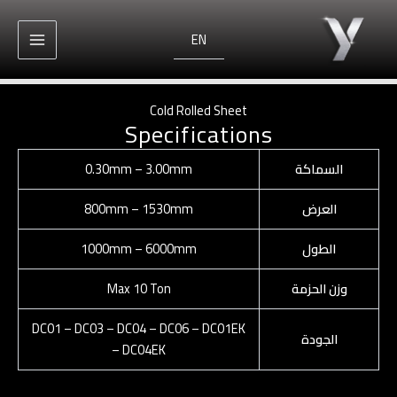
خطي
لى
EN
لمحتوى
Cold Rolled Sheet
Specifications
السماكة
0.30mm – 3.00mm
العرض
800mm – 1530mm
الطول
1000mm – 6000mm
وزن الحزمة
Max 10 Ton
DC01 – DC03 – DC04 – DC06 – DC01EK
الجودة
– DC04EK