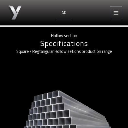
Skip
to
AR
content
Hollow section
Specifications
Square / Regtangular Hollow setions production range