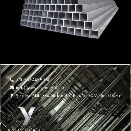
+90 553 445 59 50
info@yahyaoglumetal.com
Şerefiye Mah. 334. Sk. No: 16 İç Kapı No: 30 Merkez/ Düzce