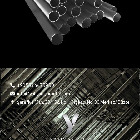
+90 553 445 59 50
info@yahyaoglumetal.com
Şerefiye Mah. 334. Sk. No: 16 İç Kapı No: 30 Merkez/ Düzce