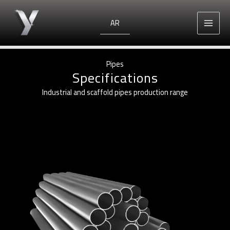
Skip
to
AR
content
Pipes
Specifications
Industrial and scaffold pipes production range